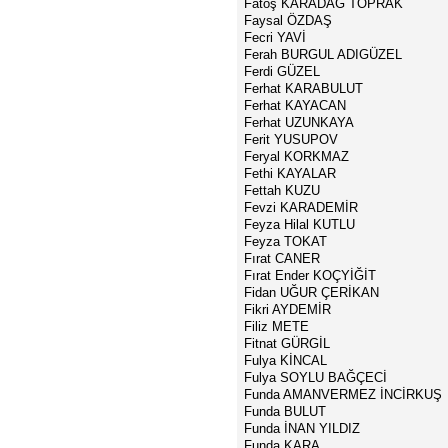
Fatoş KARADAĞ TOPRAK
Faysal ÖZDAŞ
Fecri YAVİ
Ferah BURGUL ADIGÜZEL
Ferdi GÜZEL
Ferhat KARABULUT
Ferhat KAYACAN
Ferhat UZUNKAYA
Ferit YUSUPOV
Feryal KORKMAZ
Fethi KAYALAR
Fettah KUZU
Fevzi KARADEMİR
Feyza Hilal KUTLU
Feyza TOKAT
Fırat CANER
Fırat Ender KOÇYİĞİT
Fidan UĞUR ÇERİKAN
Fikri AYDEMİR
Filiz METE
Fitnat GÜRGİL
Fulya KİNCAL
Fulya SOYLU BAĞÇECİ
Funda AMANVERMEZ İNCİRKUŞ
Funda BULUT
Funda İNAN YILDIZ
Funda KARA