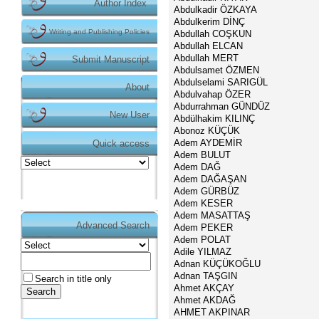
Author Index
Abdulkadir ÖZKAYA
Abdulkerim DİNÇ
Writing and Publishing Policies
Abdullah COŞKUN
Abdullah ELCAN
Abdullah MERT
Submit Manuscript
Abdulsamet ÖZMEN
Abdulselami SARIGÜL
About
Abdulvahap ÖZER
Abdurrahman GÜNDÜZ
New User
Abdülhakim KILINÇ
Abonoz KÜÇÜK
Duyurular
Adem AYDEMİR
Quick access
Makale gönderimi için
Adem BULUT
tıklayınız.
https://dergipark.org.tr/tr/pub/teke
Adem DAĞ
Adem DAĞAŞAN
Adem GÜRBÜZ
Adem KESER
Dergimizin makale gönderme işlemi Dergipark
Adem MASATTAŞ
Advanced Search
Adem PEKER
üzerinde gerçekleşmektedir:
https://dergipark.org.tr/tr/pub/teke
Adem POLAT
Adile YILMAZ
Adnan KÜÇÜKOĞLU
Adnan TAŞGIN
Search in title only
Makale gönderimi için Dergipark sitemizi
Ahmet AKÇAY
kullanınız:
Ahmet AKDAĞ
AHMET AKPINAR
https://dergipark.org.tr/tr/pub/teke