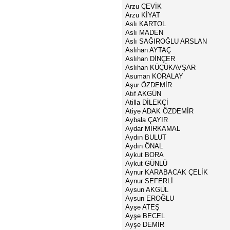
Arzu ÇEVİK
Arzu KİYAT
Aslı KARTOL
Aslı MADEN
Aslı SAĞIROĞLU ARSLAN
Aslıhan AYTAÇ
Aslıhan DİNÇER
Aslıhan KÜÇÜKAVŞAR
Asuman KORALAY
Aşur ÖZDEMİR
Atıf AKGÜN
Atilla DİLEKÇİ
Atiye ADAK ÖZDEMİR
Aybala ÇAYIR
Aydar MİRKAMAL
Aydın BULUT
Aydın ÖNAL
Aykut BORA
Aykut GÜNLÜ
Aynur KARABACAK ÇELİK
Aynur SEFERLİ
Aysun AKGÜL
Aysun EROĞLU
Ayşe ATEŞ
Ayşe BECEL
Ayşe DEMİR