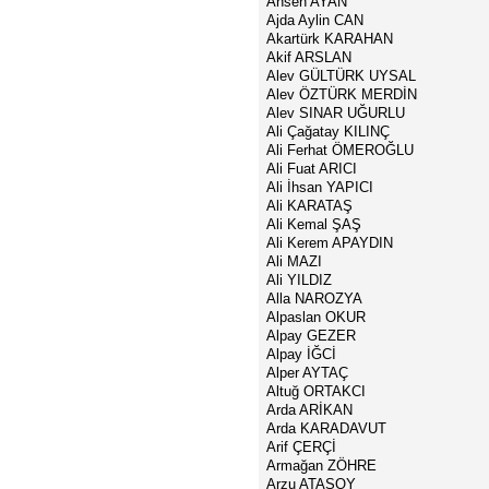
Ahsen AYAN
Ajda Aylin CAN
Akartürk KARAHAN
Akif ARSLAN
Alev GÜLTÜRK UYSAL
Alev ÖZTÜRK MERDİN
Alev SINAR UĞURLU
Ali Çağatay KILINÇ
Ali Ferhat ÖMEROĞLU
Ali Fuat ARICI
Ali İhsan YAPICI
Ali KARATAŞ
Ali Kemal ŞAŞ
Ali Kerem APAYDIN
Ali MAZI
Ali YILDIZ
Alla NAROZYA
Alpaslan OKUR
Alpay GEZER
Alpay İĞCİ
Alper AYTAÇ
Altuğ ORTAKCI
Arda ARİKAN
Arda KARADAVUT
Arif ÇERÇİ
Armağan ZÖHRE
Arzu ATASOY