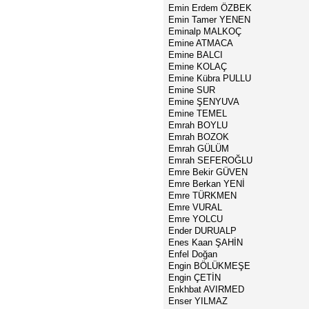
Emin Erdem ÖZBEK
Emin Tamer YENEN
Eminalp MALKOÇ
Emine ATMACA
Emine BALCI
Emine KOLAÇ
Emine Kübra PULLU
Emine SUR
Emine ŞENYUVA
Emine TEMEL
Emrah BOYLU
Emrah BOZOK
Emrah GÜLÜM
Emrah SEFEROĞLU
Emre Bekir GÜVEN
Emre Berkan YENİ
Emre TÜRKMEN
Emre VURAL
Emre YOLCU
Ender DURUALP
Enes Kaan ŞAHİN
Enfel Doğan
Engin BÖLÜKMEŞE
Engin ÇETİN
Enkhbat AVIRMED
Enser YILMAZ