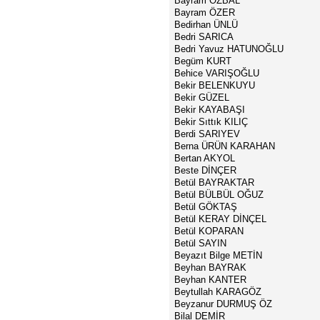
Bayram ÖZBAL
Bayram ÖZER
Bedirhan ÜNLÜ
Bedri SARICA
Bedri Yavuz HATUNOĞLU
Begüm KURT
Behice VARIŞOĞLU
Bekir BELENKUYU
Bekir GÜZEL
Bekir KAYABAŞI
Bekir Sıttık KILIÇ
Berdi SARIYEV
Berna ÜRÜN KARAHAN
Bertan AKYOL
Beste DİNÇER
Betül BAYRAKTAR
Betül BÜLBÜL OĞUZ
Betül GÖKTAŞ
Betül KERAY DİNÇEL
Betül KOPARAN
Betül SAYIN
Beyazıt Bilge METİN
Beyhan BAYRAK
Beyhan KANTER
Beytullah KARAGÖZ
Beyzanur DURMUŞ ÖZ
Bilal DEMİR