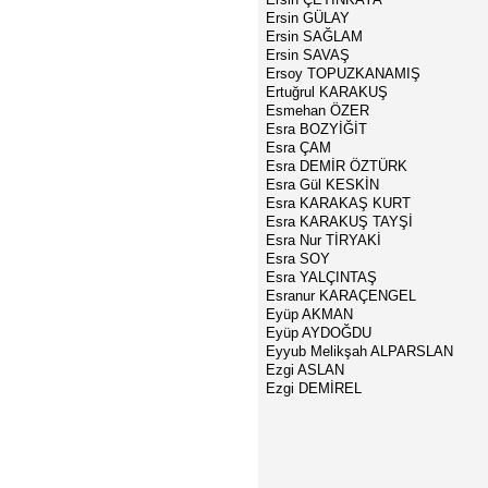
Ersin GÜLAY
Ersin SAĞLAM
Ersin SAVAŞ
Ersoy TOPUZKANAMIŞ
Ertuğrul KARAKUŞ
Esmehan ÖZER
Esra BOZYİĞİT
Esra ÇAM
Esra DEMİR ÖZTÜRK
Esra Gül KESKİN
Esra KARAKAŞ KURT
Esra KARAKUŞ TAYŞİ
Esra Nur TİRYAKİ
Esra SOY
Esra YALÇINTAŞ
Esranur KARAÇENGEL
Eyüp AKMAN
Eyüp AYDOĞDU
Eyyub Melikşah ALPARSLAN
Ezgi ASLAN
Ezgi DEMİREL