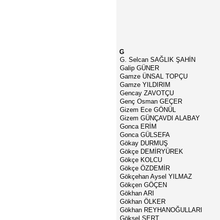
G
G. Selcan SAĞLIK ŞAHİN
Galip GÜNER
Gamze ÜNSAL TOPÇU
Gamze YILDIRIM
Gencay ZAVOTÇU
Genç Osman GEÇER
Gizem Ece GÖNÜL
Gizem GÜNÇAVDI ALABAY
Gonca ERİM
Gonca GÜLSEFA
Gökay DURMUŞ
Gökçe DEMİRYÜREK
Gökçe KOLCU
Gökçe ÖZDEMİR
Gökçehan Aysel YILMAZ
Gökçen GÖÇEN
Gökhan ARI
Gökhan ÖLKER
Gökhan REYHANOĞULLARI
Göksel SERT