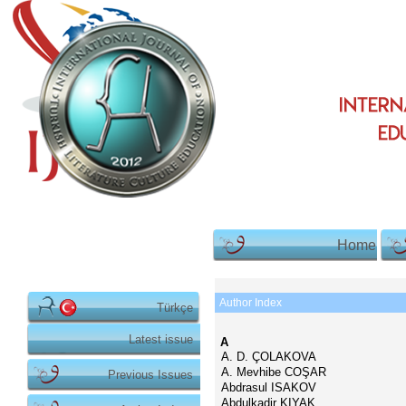
Home
Author Index
Türkçe
Latest issue
A
A. D. ÇOLAKOVA
A. Mevhibe COŞAR
Previous Issues
Abdrasul ISAKOV
Abdulkadir KIYAK