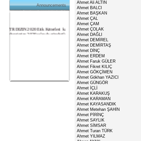
Ahmet Ali ALTIN
Announcements
Ahmet BALCI
Ahmet BAŞKAN
TR DIZIN 2020 Etik Kriterleri kapsamında,
Ahmet ÇAL
dergimize 2020 yılında gönderilen ve
Ahmet ÇAM
gönderilecek olan yayınlar için Etik Kurul
Ahmet ÇOLAK
Belgesi zorunlu olacaktır. Bu kapsamda etik
Ahmet DAĞLI
kurul izni gerektiren çalışmalar için makalenin
Ahmet DEMİREL
yöntem bölümünde ilgili Etik Kurul Onayı ile
Ahmet DEMİRTAŞ
ilgili bilgilerin (kurul-tarih-sayı) yer verilmesi
Ahmet DİNÇ
gerekecektir. Bu nedenle dergimize makale
gönderimi yapacak olan aday yazarlarımızın
Ahmet ERDEM
ilgili kriteri göz önünde bulundurarak
Ahmet Faruk GÜLER
makalelerini düzenlemeleri önemle rica olunur.
Ahmet Fikret KILIÇ
Ahmet GÖKÇİMEN
Ahmet Gökhan YAZICI
Ahmet GÜNGÖR
Ahmet İÇLİ
Ahmet KARAKUŞ
Ahmet KARAMAN
Ahmet KAYASANDIK
Ahmet Metehan ŞAHİN
Ahmet PİRİNÇ
Ahmet SAYLIK
Ahmet SİMSAR
Ahmet Turan TÜRK
Ahmet YILMAZ