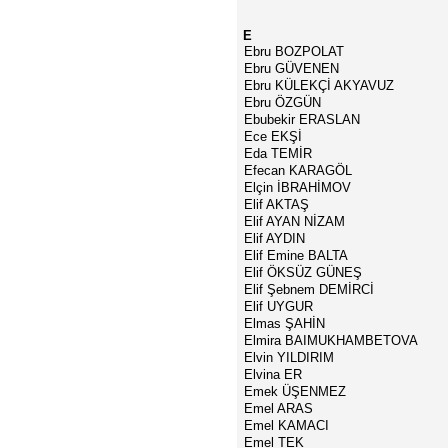
E
Ebru BOZPOLAT
Ebru GÜVENEN
Ebru KÜLEKÇİ AKYAVUZ
Ebru ÖZGÜN
Ebubekir ERASLAN
Ece EKŞİ
Eda TEMİR
Efecan KARAGÖL
Elçin İBRAHİMOV
Elif AKTAŞ
Elif AYAN NİZAM
Elif AYDIN
Elif Emine BALTA
Elif ÖKSÜZ GÜNEŞ
Elif Şebnem DEMİRCİ
Elif UYGUR
Elmas ŞAHİN
Elmira BAIMUKHAMBETOVA
Elvin YILDIRIM
Elvina ER
Emek ÜŞENMEZ
Emel ARAS
Emel KAMACI
Emel TEK