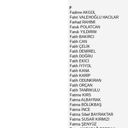
F
Fadime AKGÜL
Fahri VALEHOĞLU HACILAR
Farhad RAHİMİ
Faruk POLATCAN
Faruk YILDIRIM
Fatih BAKIRCI
Fatih CAN
Fatih ÇELİK
Fatih DEMİREL
Fatih DOĞRU
Fatih EKİCİ
Fatih İYİYOL
Fatih KANA
Fatih KARİP
Fatih ODUNKIRAN
Fatih ORÇAN
Fatih TANRIKULU
Fatime KIRS
Fatma ALBAYRAK
Fatma BÖLÜKBAŞ
Fatma İNCE
Fatma Sibel BAYRAKTAR
Fatma SUSAR KIRMIZI
Fatma ŞENYÜZ