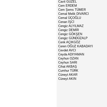
Cavit GÜZEL
Cem ERDEM
Cem Şems TÜMER
Cemal Melik DIVARCI
Cemal ÜÇOĞLU
Cenan İŞCİ
Cengiz ALYILMAZ
Cengiz DEMİR
Cengiz GÖKŞEN
Cengiz GÜNDÜZALP
Cenk AÇIKGÖZ
Ceren OĞUZ KABADAYI
Cevdet AVCI
Ceyda ADIYAMAN
Ceyhun OZAN
Ceyhun SARI
Cihat AKBAŞ
Cumhur TÜRK
Cüneyt AKAR
Cüneyt AKIN