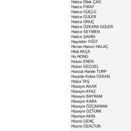
Hatice Dilek ÇAĞ
Hatice FIRAT
Hatice GÜÇLÜ
Hatice GÜLER
Hatice ORUÇ
Hatice ÖZKARA GÜLER
Hatice SEYMEN
Hatice ŞAHİN
Hayrettin YİĞİT
Hicran Hanım HALAÇ
Hilal AKÇA
Hu HONG
Hulusi EREN
Hulusi GEÇGEL
Hurizat Hande TURP
Hurşide Kübra ÖZKAN
Hülya TAŞ
Hüseyin AKAR
Hüseyin AYAZ
Hüseyin BAYRAM
Hüseyin KABA
Hüseyin ÖZÇAKMAK
Hüseyin ÖZTÜRK
Hüsniye AKIN
Hüsnü GENÇ
Hüsnü ÖZALTUN