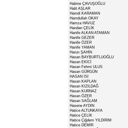
Halime ÇAVUŞOĞLU
Halit AŞLAR
Hamdi KARAMAN
Hamdullah OKAY
Hamza HAVUZ
Handan ÇELİK
Hanife ALKAN ATAMAN
Hanife GEZER
Hanife ÖZER
Hanife YAMAN
Harun ŞAHİN
Hasan BAYBURTLUOĞLU
Hasan EKİCİ
Hasan Fehmi ULUS
Hasan GÜRGÜN
HASAN İSİ
Hasan KAPLAN
Hasan KIZILDAĞ
Hasan KURNAZ
Hasan ÖZER
Hasan SAĞLAM
Hasene AYDIN
Hatice ALTUNKAYA
Hatice ÇELİK
Hatice Çiğdem YILDIRIM
Hatice DEMİR