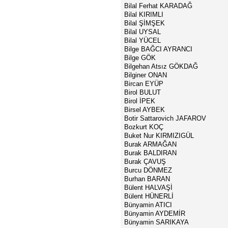
Bilal Ferhat KARADAĞ
Bilal KIRIMLI
Bilal ŞİMŞEK
Bilal UYSAL
Bilal YÜCEL
Bilge BAĞCI AYRANCI
Bilge GÖK
Bilgehan Atsız GÖKDAĞ
Bilginer ONAN
Bircan EYÜP
Birol BULUT
Birol İPEK
Birsel AYBEK
Botir Sattarovich JAFAROV
Bozkurt KOÇ
Buket Nur KIRMIZIGÜL
Burak ARMAĞAN
Burak BALDIRAN
Burak ÇAVUŞ
Burcu DÖNMEZ
Burhan BARAN
Bülent HALVAŞİ
Bülent HÜNERLİ
Bünyamin ATICI
Bünyamin AYDEMİR
Bünyamin SARIKAYA