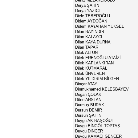
Deniz MELANLIOĞLU
Derya ŞAHİN
Derya YAZICI
Dicle TEBEROĞLU
Didem AYDOĞAN
Didem KAYAHAN YÜKSEL
Dilan BAYINDIR
Dilan KALAYCI
Dilan KAYA DURNA
Dilan TAPAR
Dilek ALTUN
Dilek ERENOĞLU ATAİZİ
Dilek KAPLANKIRAN
Dilek KUTMARAL
Dilek ÜNVEREN
Dilek YILDIRIM BİLGEN
Dinçer ATAY
Dinmukhamed KELESBAYEV
Doğan ÇOLAK
Döne ARSLAN
Durmuş BURAK
Dursun DEMİR
Dursun ŞAHİN
Duygu AK BAŞOĞUL
Duygu BİNGÖL TOPTAŞ
Duygu DİNÇER
Duygu KAMACI GENCER