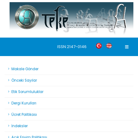
ISSN:2147-0146
Makale Gönder
Önceki Sayılar
Etik Sorumluluklar
Dergi Kurulları
Ücret Politikası
İndeksler
Açık Erişim Politikası