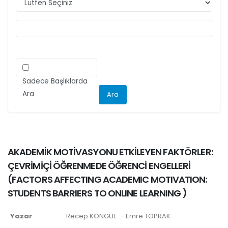
ilgili kriteri göz önünde bulundurarak
makalelerini düzenlemeleri önemle rica olunur.
Sadece Başlıklarda
Ara
AKADEMİK MOTİVASYONU ETKİLEYEN FAKTÖRLER:
ÇEVRİMİÇİ ÖĞRENMEDE ÖĞRENCİ ENGELLERİ
(
FACTORS AFFECTING ACADEMIC MOTIVATION:
STUDENTS BARRIERS TO ONLINE LEARNING
)
Yazar
:
Recep KONGÜL
- Emre TOPRAK