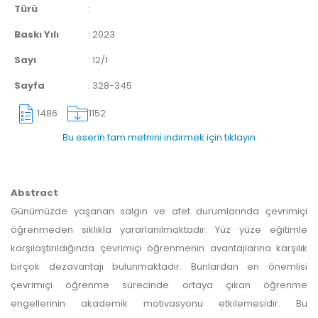
Türü
:
Baskı Yılı
:
2023
Sayı
:
12/1
Sayfa
:
328-345
1486
1152
Bu eserin tam metnini indirmek için tıklayın
Abstract
Günümüzde yaşanan salgın ve afet durumlarında çevrimiçi
öğrenmeden sıklıkla yararlanılmaktadır. Yüz yüze eğitimle
karşılaştırıldığında çevrimiçi öğrenmenin avantajlarına karşılık
birçok dezavantajı bulunmaktadır. Bunlardan en önemlisi
çevrimiçi öğrenme sürecinde ortaya çıkan öğrenme
engellerinin akademik motivasyonu etkilemesidir. Bu