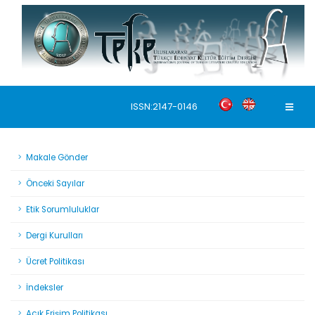
ISSN:2147-0146
Makale Gönder
Önceki Sayılar
Etik Sorumluluklar
Dergi Kurulları
Ücret Politikası
İndeksler
Açık Erişim Politikası