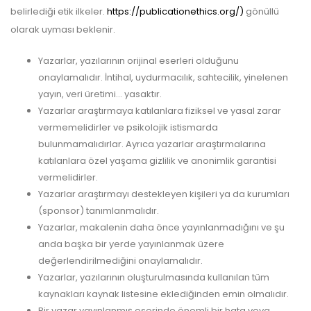
belirlediği etik ilkeler.
https://publicationethics.org/
)
gönüllü
olarak uyması beklenir.
Yazarlar, yazılarının orijinal eserleri olduğunu
onaylamalıdır. İntihal, uydurmacılık, sahtecilik, yinelenen
yayın, veri üretimi… yasaktır.
Yazarlar araştırmaya katılanlara fiziksel ve yasal zarar
vermemelidirler ve psikolojik istismarda
bulunmamalıdırlar. Ayrıca yazarlar araştırmalarına
katılanlara özel yaşama gizlilik ve anonimlik garantisi
vermelidirler.
Yazarlar araştırmayı destekleyen kişileri ya da kurumları
(sponsor) tanımlanmalıdır.
Yazarlar, makalenin daha önce yayınlanmadığını ve şu
anda başka bir yerde yayınlanmak üzere
değerlendirilmediğini onaylamalıdır.
Yazarlar, yazılarının oluşturulmasında kullanılan tüm
kaynakları kaynak listesine eklediğinden emin olmalıdır.
Bir yazar yayınlanmış eserinde önemli bir hata veya