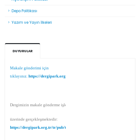
Depo Politikası
Yazım ve Yayın İlkeleri
DUYURULAR
Duyurular
Makale gönderimi için
tıklayınız.
https://dergipark.org.tr/tr/pub/teke
Dergimizin makale gönderme işlemi Dergipark
üzerinde gerçekleşmektedir:
https://dergipark.org.tr/tr/pub/teke