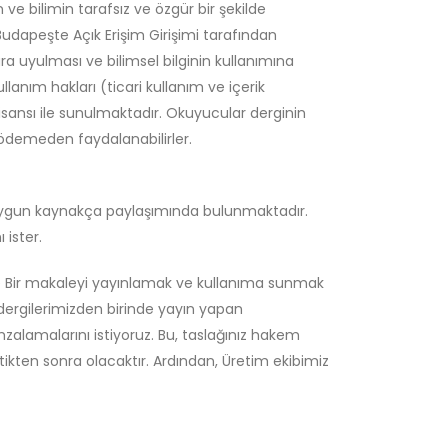
n ve bilimin tarafsız ve özgür bir şekilde
dapeşte Açık Erişim Girişimi tarafından
ara uyulması ve bilimsel bilginin kullanımına
anım hakları (ticari kullanım ve içerik
sansı ile sunulmaktadır. Okuyucular derginin
ödemeden faydalanabilirler.
na uygun kaynakça paylaşımında bulunmaktadır.
 ister.
nde Bir makaleyi yayınlamak ve kullanıma sunmak
 dergilerimizden birinde yayın yapan
mzalamalarını istiyoruz. Bu, taslağınız hakem
ikten sonra olacaktır. Ardından, Üretim ekibimiz