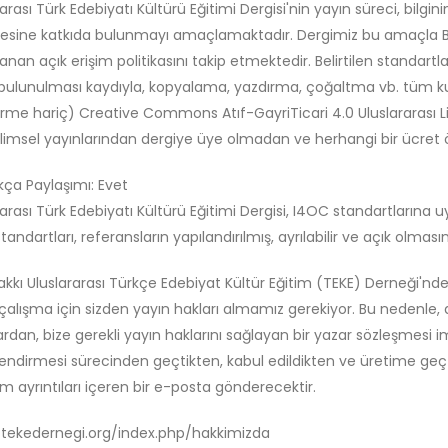
arası Türk Edebiyatı Kültürü Eğitimi Dergisi'nin yayın süreci, bilgini
esine katkıda bulunmayı amaçlamaktadır. Dergimiz bu amaçla Bu
anan açık erişim politikasını takip etmektedir. Belirtilen standartl
 bulunulması kaydıyla, kopyalama, yazdırma, çoğaltma vb. tüm kull
irme hariç) Creative Commons Atıf-GayriTicari 4.0 Uluslararası Li
limsel yayınlarından dergiye üye olmadan ve herhangi bir ücret 
ça Paylaşımı: Evet
rarası Türk Edebiyatı Kültürü Eğitimi Dergisi, I4OC standartları
andartları, referansların yapılandırılmış, ayrılabilir ve açık olmasını
Hakkı Uluslararası Türkçe Edebiyat Kültür Eğitim (TEKE) Derneği'
o çalışma için sizden yayın hakları almamız gerekiyor. Bu nedenle,
ardan, bize gerekli yayın haklarını sağlayan bir yazar sözleşmesi i
endirmesi sürecinden geçtikten, kabul edildikten ve üretime geçt
üm ayrıntıları içeren bir e-posta gönderecektir.
/tekedernegi.org/index.php/hakkimizda