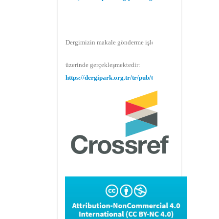
Dergimizin makale gönderme işlemi Dergipark
üzerinde gerçekleşmektedir:
https://dergipark.org.tr/tr/pub/teke
Makale gönderimi için Dergipark sitemizi
kullanınız:
https://dergipark.org.tr/tr/pub/teke
TR DIZIN 2020 Etik Kriterleri kapsamında,
dergimize 2020 yılında gönderilen ve
gönderilecek olan yayınlar için Etik Kurul