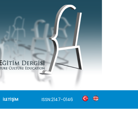
ISSN:2147-0146
İLETİŞİM