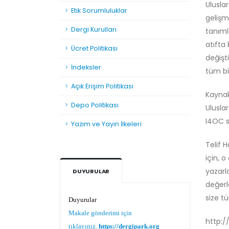
Uluslar
Etik Sorumluluklar
gelişm
Dergi Kurulları
tanıml
atıfta
Ücret Politikası
değişt
İndeksler
tüm bi
Açık Erişim Politikası
Kaynak
Depo Politikası
Ulusla
I4OC st
Yazım ve Yayın İlkeleri
Telif 
için, 
yazarl
DUYURULAR
değerl
Duyurular
size t
Makale gönderimi için
tıklayınız.
https://dergipark.org.tr/tr/pub/teke
http:/