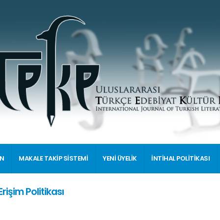
İN
MAKALE TAKİP SİSTEMİ
YENİ ÜYELİK
İNTİHAL POLİTİKASI
Erişim Politikası