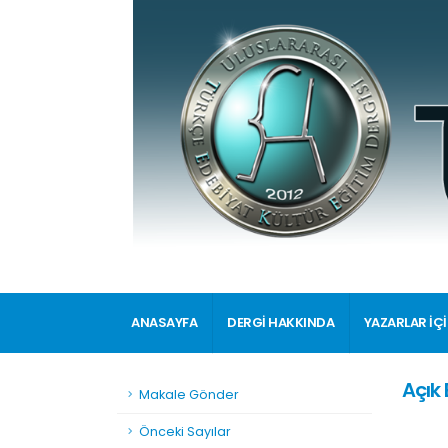
ANASAYFA
DERGİ HAKKINDA
YAZARLAR İÇ
Açık 
Makale Gönder
Önceki Sayılar