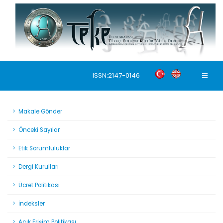
ISSN:2147-0146
Makale Gönder
Önceki Sayılar
Etik Sorumluluklar
Dergi Kurulları
Ücret Politikası
İndeksler
Açık Erişim Politikası