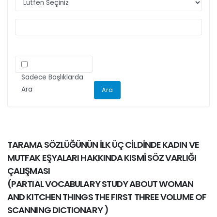
ilgili kriteri göz önünde bulundurarak
makalelerini düzenlemeleri önemle rica olunur.
Sadece Başlıklarda
Ara
TARAMA SÖZLÜĞÜNÜN İLK ÜÇ CİLDİNDE KADIN VE
MUTFAK EŞYALARI HAKKINDA KISMÎ SÖZ VARLIĞI
ÇALIŞMASI
(
PARTIAL VOCABULARY STUDY ABOUT WOMAN
AND KITCHEN THINGS THE FIRST THREE VOLUME OF
SCANNING DICTIONARY
)