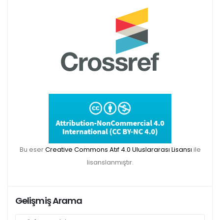
Makale gönderimi için Dergipark sitemizi
kullanınız:
https://dergipark.org.tr/tr/pub/teke
TR DIZIN 2020 Etik Kriterleri kapsamında,
dergimize 2020 yılında gönderilen ve
gönderilecek olan yayınlar için Etik Kurul
Belgesi zorunlu olacaktır. Bu kapsamda etik
Bu eser
Creative Commons Atıf 4.0 Uluslararası Lisansı
ile
kurul izni gerektiren çalışmalar için makalenin
lisanslanmıştır.
yöntem bölümünde ilgili Etik Kurul Onayı ile
ilgili bilgilerin (kurul-tarih-sayı) yer verilmesi
gerekecektir. Bu nedenle dergimize makale
Gelişmiş Arama
gönderimi yapacak olan aday yazarlarımızın