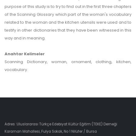
purpose of this study is to try to find out in the first three chapters
of the Scanning Glossary which part of the woman's vocabulary
related to the woman and the kitchen utensils were used and to
testify in other dictionaries that they have been witnessed in this
way and in meaning.
Anahtar Kelimeler
Scanning Dictionary, woman, ornament, clothing, kitchen,
vocabulary.
Adres :Uluslararası Türkçe Edebiyat Kültür Eğitim (TEKE) Derneği
Karaman Mahallesi, Fulya Sokak, No 1 Nilüfer / Bursa