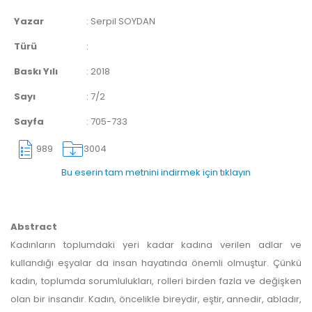
Yazar
:
Serpil SOYDAN
Türü
:
Baskı Yılı
:
2018
Sayı
:
7/2
Sayfa
:
705-733
989
3004
Bu eserin tam metnini indirmek için tıklayın
Abstract
Kadınların toplumdaki yeri kadar kadına verilen adlar ve
kullandığı eşyalar da insan hayatında önemli olmuştur. Çünkü
kadın, toplumda sorumlulukları, rolleri birden fazla ve değişken
olan bir insandır. Kadın, öncelikle bireydir, eştir, annedir, abladır,