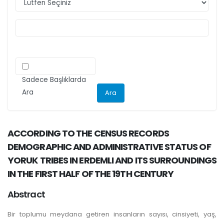
ilgili kriteri göz önünde bulundurarak
makalelerini düzenlemeleri önemle rica olunur.
Sadece Başlıklarda
Ara
ACCORDING TO THE CENSUS RECORDS
DEMOGRAPHIC AND ADMINISTRATIVE STATUS OF
YORUK TRIBES IN ERDEMLI AND ITS SURROUNDINGS
IN THE FIRST HALF OF THE 19TH CENTURY
Abstract
Bir toplumu meydana getiren insanların sayısı, cinsiyeti, yaş,