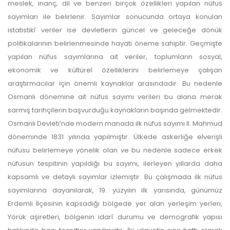
meslek, inanç, dil ve benzeri birçok özellikleri yapılan nüfus
sayımları ile belirlenir. Sayımlar sonucunda ortaya konulan
istatistikî veriler ise devletlerin güncel ve geleceğe dönük
politikalarının belirlenmesinde hayati öneme sahiptir. Geçmişte
yapılan nüfus sayımlarına ait veriler, toplumların sosyal,
ekonomik ve kültürel özelliklerini belirlemeye çalışan
araştırmacılar için önemli kaynaklar arasındadır. Bu nedenle
Osmanlı dönemine ait nüfus sayımı verileri bu alana merak
sarmış tarihçilerin başvurduğu kaynakların başında gelmektedir.
Osmanlı Devleti’nde modern manada ilk nüfus sayımı II. Mahmud
döneminde 1831 yılında yapılmıştır. Ülkede askerliğe elverişli
nüfusu belirlemeye yönelik olan ve bu nedenle sadece erkek
nüfusun tespitinin yapıldığı bu sayımı, ilerleyen yıllarda daha
kapsamlı ve detaylı sayımlar izlemiştir. Bu çalışmada ilk nüfus
sayımlarına dayanılarak, 19. yüzyılın ilk yarısında, günümüz
Erdemli İlçesinin kapsadığı bölgede yer alan yerleşim yerleri,
Yörük aşiretleri, bölgenin idarî durumu ve demografik yapısı