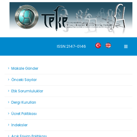
ISSN:2147-0146
Makale Gönder
Önceki Sayılar
Etik Sorumluluklar
Dergi Kurulları
Ücret Politikası
İndeksler
Açık Erişim Politikası