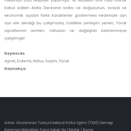
hakkında bazı tespitler yapılmıştır. İki vilayetin sınır hattı olarak
kabul edilen Alata Deresinin batısı ve doğusunun, sosyal ve
ekonomik açıdan farklı karakterler göstermesi nedeniyle ayrı
ayrı ele alındığı bu çalışmada, özellikle yerleşim yerleri, Yörük
aşiretlerinin isimleri, nüfusları ve dağılışları belirlenmeye
çalışılmıştır.
Keywords
Aşiret, Erdemli, Nüfus, Sayım, Yörük
Kaynakça
Adres :Uluslararası Türkçe Edebiyat Kültür Eğitim (TEKE) Derneği
Karaman Mahallesi, Fulya Sokak, No 1 Nilüfer / Bursa