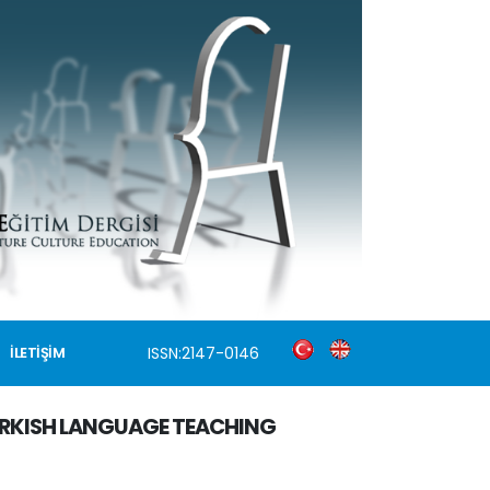
ISSN:2147-0146
İLETİŞİM
URKISH LANGUAGE TEACHING