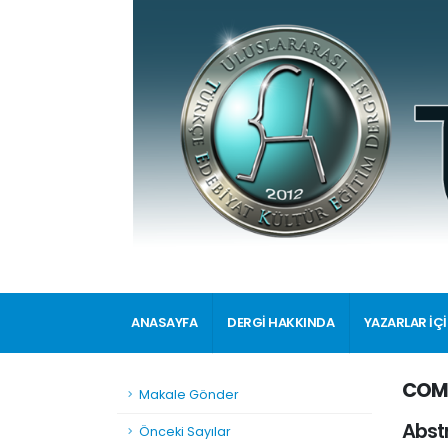
ANASAYFA
DERGİ HAKKINDA
YAZARLAR İÇ
COMP
Makale Gönder
Abst
Önceki Sayılar