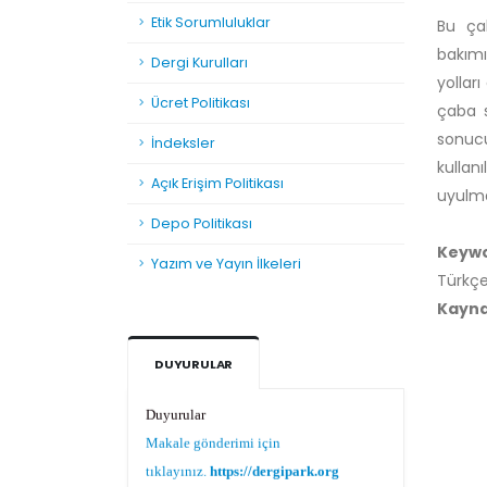
Etik Sorumluluklar
Bu çal
bakımı
Dergi Kurulları
yollar
Ücret Politikası
çaba s
sonucu
İndeksler
kullan
Açık Erişim Politikası
uyulma
Depo Politikası
Keyw
Yazım ve Yayın İlkeleri
Türkçe 
Kayn
DUYURULAR
Duyurular
Makale gönderimi için
tıklayınız.
https://dergipark.org.tr/tr/pub/teke