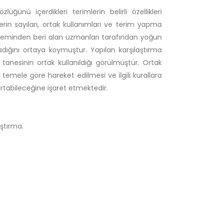
ünü içerdikleri terimlerin belirli özellikleri
lerin sayıları, ortak kullanımları ve terim yapma
 döneminden beri alan uzmanları tarafından yoğun
adığını ortaya koymuştur. Yapılan karşılaştırma
nesinin ortak kullanıldığı görülmüştür. Ortak
r temele göre hareket edilmesi ve ilgili kurallara
rtabileceğine işaret etmektedir.
aştırma.