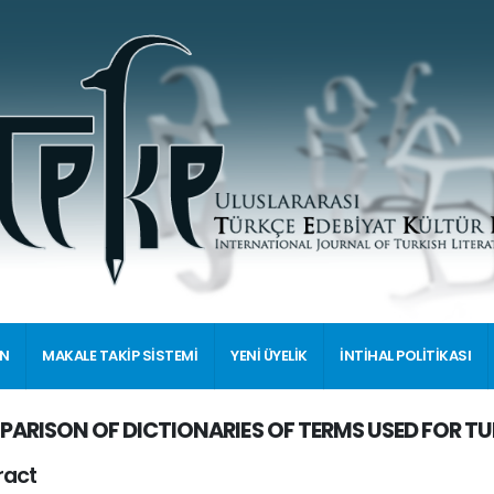
İN
MAKALE TAKİP SİSTEMİ
YENİ ÜYELİK
İNTİHAL POLİTİKASI
ARISON OF DICTIONARIES OF TERMS USED FOR T
ract