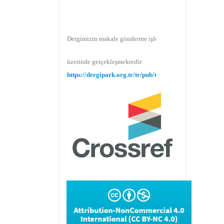
Dergimizin makale gönderme işlemi Dergipark
üzerinde gerçekleşmektedir:
https://dergipark.org.tr/tr/pub/teke
Makale gönderimi için Dergipark sitemizi
kullanınız:
https://dergipark.org.tr/tr/pub/teke
TR DIZIN 2020 Etik Kriterleri kapsamında,
dergimize 2020 yılında gönderilen ve
gönderilecek olan yayınlar için Etik Kurul