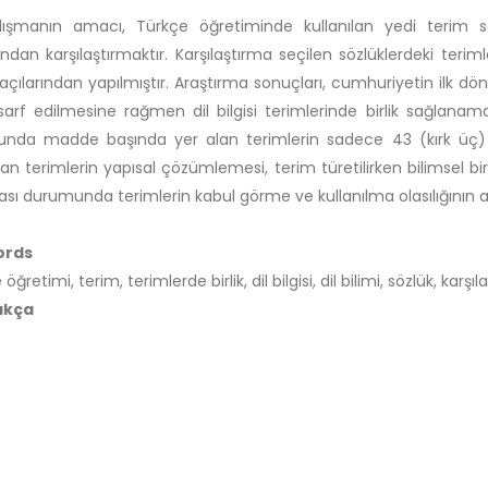
ışmanın amacı, Türkçe öğretiminde kullanılan yedi terim sözlüğ
ndan karşılaştırmaktır. Karşılaştırma seçilen sözlüklerdeki terim
ı açılarından yapılmıştır. Araştırma sonuçları, cumhuriyetin ilk
arf edilmesine rağmen dil bilgisi terimlerinde birlik sağlanam
nda madde başında yer alan terimlerin sadece 43 (kırk üç) ta
ılan terimlerin yapısal çözümlemesi, terim türetilirken bilimsel bi
sı durumunda terimlerin kabul görme ve kullanılma olasılığının a
ords
öğretimi, terim, terimlerde birlik, dil bilgisi, dil bilimi, sözlük, karşıl
akça