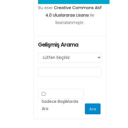
Belgesi zorunlu olacaktır. Bu kapsamda etik
Bu eser
Creative Commons Atıf
kurul izni gerektiren çalışmalar için makalenin
4.0 Uluslararası Lisansı
ile
yöntem bölümünde ilgili Etik Kurul Onayı ile
lisanslanmıştır.
ilgili bilgilerin (kurul-tarih-sayı) yer verilmesi
gerekecektir. Bu nedenle dergimize makale
gönderimi yapacak olan aday yazarlarımızın
Gelişmiş Arama
ilgili kriteri göz önünde bulundurarak
makalelerini düzenlemeleri önemle rica olunur.
Sadece Başlıklarda
Ara