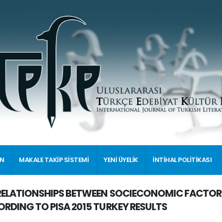
İN
MAKALE TAKİP SİSTEMİ
YENİ ÜYELİK
İNTİHAL POLİTİKASI
RELATIONSHIPS BETWEEN SOCIECONOMIC FACTORS
RDING TO PISA 2015 TURKEY RESULTS