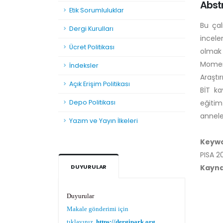
Abst
Etik Sorumluluklar
Bu çal
Dergi Kurulları
incele
Ücret Politikası
olmak 
Moment
İndeksler
Araştı
Açık Erişim Politikası
BİT ka
Depo Politikası
eğitim
annele
Yazım ve Yayın İlkeleri
Keyw
PISA 2
Kayn
DUYURULAR
Duyurular
Makale gönderimi için
tıklayınız.
https://dergipark.org.tr/tr/pub/teke