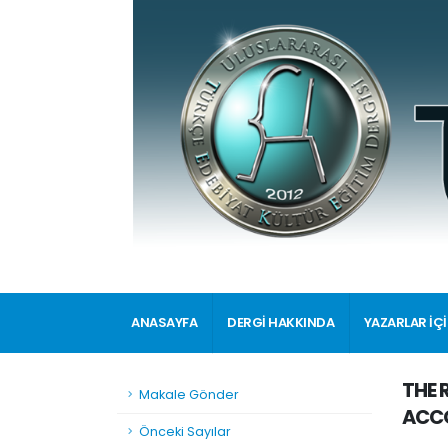
ANASAYFA
DERGİ HAKKINDA
YAZARLAR İÇ
THE 
Makale Gönder
ACCO
Önceki Sayılar