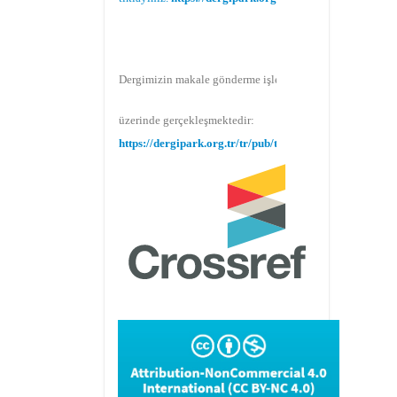
Dergimizin makale gönderme işlemi Dergipark
üzerinde gerçekleşmektedir:
https://dergipark.org.tr/tr/pub/teke
Makale gönderimi için Dergipark sitemizi
kullanınız:
https://dergipark.org.tr/tr/pub/teke
TR DIZIN 2020 Etik Kriterleri kapsamında,
dergimize 2020 yılında gönderilen ve