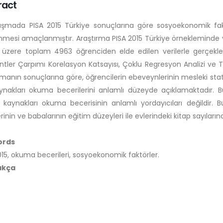
ract
ışmada PISA 2015 Türkiye sonuçlarına göre sosyoekonomik faktör
nmesi amaçlanmıştır. Araştırma PISA 2015 Türkiye örnekleminde ye
üzere toplam 4963 öğrenciden elde edilen verilerle gerçekleştir
ler Çarpımı Korelasyon Katsayısı, Çoklu Regresyon Analizi ve Te
rmanın sonuçlarına göre, öğrencilerin ebeveynlerinin mesleki statüle
ynakları okuma becerilerini anlamlı düzeyde açıklamaktadır. B
 kaynakları okuma becerisinin anlamlı yordayıcıları değildir. B
rinin ve babalarının eğitim düzeyleri ile evlerindeki kitap sayıları
ords
015, okuma becerileri, sosyoekonomik faktörler.
akça