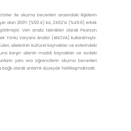
ler ile okuma becerileri arasındaki ilişkilerin
r alan 2501’i (%50.4) kız, 2462’si (%49.6) erkek
ilmiştir. Veri analiz teknikleri olarak Pearson
k Yönlü Varyans Analizi (ANOVA) kullanılmıştır.
ri, ailelerinin kültürel kaynakları ve evlerindeki
una karşın ailenin maddi kaynakları ve evdeki
unların yanı sıra öğrencilerin okuma becerileri
na bağlı olarak anlamlı düzeyde farklılaşmaktadır.