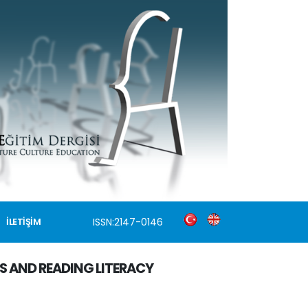
ISSN:2147-0146
İLETİŞİM
 AND READING LITERACY