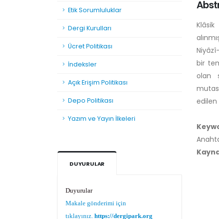
Abst
Etik Sorumluluklar
Klâsik
Dergi Kurulları
alınmı
Ücret Politikası
Niyâzî
bir te
İndeksler
olan 
Açık Erişim Politikası
mutasa
Depo Politikası
edilen 
Yazım ve Yayın İlkeleri
Keyw
Anahta
Kayn
DUYURULAR
Duyurular
Makale gönderimi için
tıklayınız.
https://dergipark.org.tr/tr/pub/teke