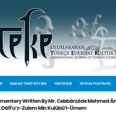
İN
MAKALE TAKİP SİSTEMİ
YENİ ÜYELİK
İNTİHAL POLİTİKASI
entary Written By Mr. Cebbârzâde Mehmed Ârif to
: Dâfi’u’z-Zulem Min Kulûbü’l-Ümem