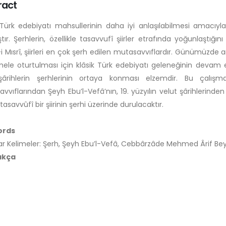
ract
 Türk edebiyatı mahsullerinin daha iyi anlaşılabilmesi ama
ştır. Şerhlerin, özellikle tasavvufî şiirler etrafında yoğunlaşt
-i Mısrî, şiirleri en çok şerh edilen mutasavvıflardır. Günümüzde
mele oturtulması için klâsik Türk edebiyatı geleneğinin devam ett
şârihlerin şerhlerinin ortaya konması elzemdir. Bu çal
vvıflarından Şeyh Ebu’l-Vefâ’nın, 19. yüzyılın velut şârihleri
tasavvûfî bir şiirinin şerhi üzerinde durulacaktır.
ords
r Kelimeler: Şerh, Şeyh Ebu’l-Vefâ, Cebbârzâde Mehmed Ârif Be
akça