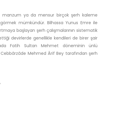
cıyla manzum ya da mensur birçok şerh kaleme
ığını görmek mümkündür. Bilhassa Yunus Emre ile
 artmaya başlayan şerh çalışmalarının sistematik
iği devirlerde genellikle kendileri de birer şair
ışmada Fatih Sultan Mehmet döneminin ünlü
nden Cebbârzâde Mehmed Ârif Bey tarafından şerh
y