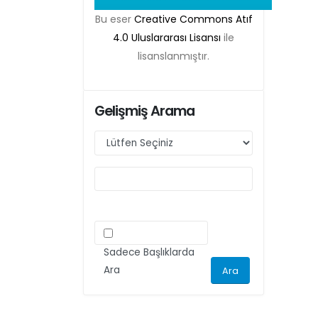
Belgesi zorunlu olacaktır. Bu kapsamda etik
Bu eser
Creative Commons Atıf
kurul izni gerektiren çalışmalar için makalenin
4.0 Uluslararası Lisansı
ile
yöntem bölümünde ilgili Etik Kurul Onayı ile
lisanslanmıştır.
ilgili bilgilerin (kurul-tarih-sayı) yer verilmesi
gerekecektir. Bu nedenle dergimize makale
Gelişmiş Arama
gönderimi yapacak olan aday yazarlarımızın
ilgili kriteri göz önünde bulundurarak
makalelerini düzenlemeleri önemle rica olunur.
Sadece Başlıklarda
Ara