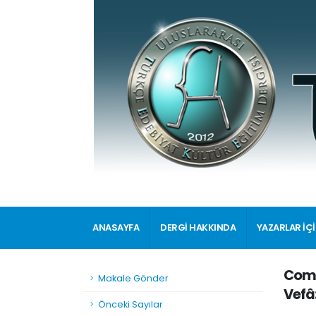
ANASAYFA
DERGİ HAKKINDA
YAZARLAR İÇ
Comm
Makale Gönder
Vefâ
Önceki Sayılar