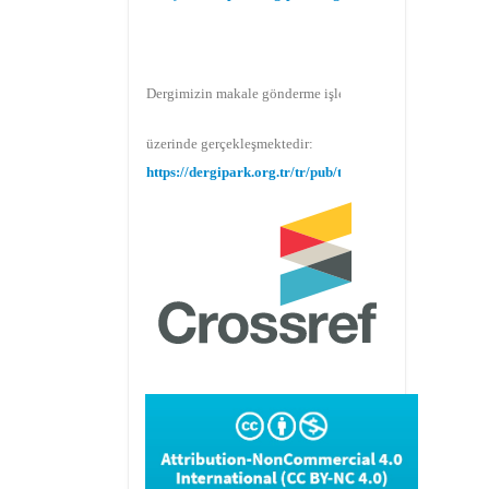
Dergimizin makale gönderme işlemi Dergipark
üzerinde gerçekleşmektedir:
https://dergipark.org.tr/tr/pub/teke
Makale gönderimi için Dergipark sitemizi
kullanınız:
https://dergipark.org.tr/tr/pub/teke
TR DIZIN 2020 Etik Kriterleri kapsamında,
dergimize 2020 yılında gönderilen ve
gönderilecek olan yayınlar için Etik Kurul