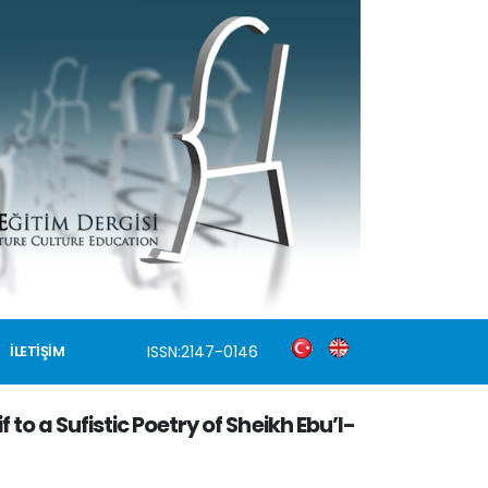
ISSN:2147-0146
İLETİŞİM
 a Sufistic Poetry of Sheikh Ebu’l-