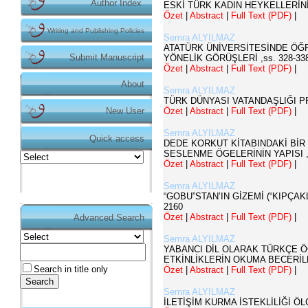
Author Index
ESKİ TÜRK KADIN HEYKELLERİ
Özet
|
Abstract
|
Full Text (PDF)
|
Writing and Publishing Policies
Semra ALYILMAZ
ATATÜRK ÜNİVERSİTESİNDE ÖĞ
Submit Manuscript
YÖNELİK GÖRÜŞLERİ
,ss.
328-33
Özet
|
Abstract
|
Full Text (PDF)
|
About
Semra ALYILMAZ
TÜRK DÜNYASI VATANDAŞLIĞI P
Özet
|
Abstract
|
Full Text (PDF)
|
New User
Semra ALYILMAZ
Quick access
DEDE KORKUT KİTABINDAKİ BİR
SESLENME ÖGELERİNİN YAPISI
Özet
|
Abstract
|
Full Text (PDF)
|
Semra ALYILMAZ
“GOBU”STAN’IN GİZEMİ (“KIPÇA
2160
Özet
|
Abstract
|
Full Text (PDF)
|
Advanced Search
Duyurular
Semra ALYILMAZ
Makale gönderimi için
YABANCI DİL OLARAK TÜRKÇE Ö
ETKİNLİKLERİN OKUMA BECERİLE
tıklayınız.
https://dergipark.org.tr/tr/pub/teke
Search in title only
Özet
|
Abstract
|
Full Text (PDF)
|
Semra ALYILMAZ
Dergimizin makale gönderme işlemi Dergipark
İLETİŞİM KURMA İSTEKLİLİĞİ Ö