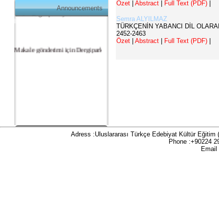
Özet
|
Abstract
|
Full Text (PDF)
|
üzerinde gerçekleşmektedir:
Announcements
https://dergipark.org.tr/tr/pub/teke
Semra ALYILMAZ
TÜRKÇENİN YABANCI DİL OLARA
2452-2463
Özet
|
Abstract
|
Full Text (PDF)
|
Makale gönderimi için Dergipark sitemizi
kullanınız:
https://dergipark.org.tr/tr/pub/teke
TR DIZIN 2020 Etik Kriterleri kapsamında,
dergimize 2020 yılında gönderilen ve
gönderilecek olan yayınlar için Etik Kurul
Belgesi zorunlu olacaktır. Bu kapsamda etik
kurul izni gerektiren çalışmalar için makalenin
yöntem bölümünde ilgili Etik Kurul Onayı ile
Adress :Uluslararası Türkçe Edebiyat Kültür Eğitim
ilgili bilgilerin (kurul-tarih-sayı) yer verilmesi
Phone :+90224 2
Email
gerekecektir. Bu nedenle dergimize makale
gönderimi yapacak olan aday yazarlarımızın
ilgili kriteri göz önünde bulundurarak
makalelerini düzenlemeleri önemle rica olunur.