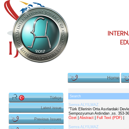
Home
Search
Türkçe
Semra ALYILMAZ
Latest issue
“Türk Ellerinin Orta Asırlardaki Dev
Sempozyumun Ardından
,ss.
353-3
Özet
|
Abstract
|
Full Text (PDF)
|
Previous Issues
Semra ALYILMAZ