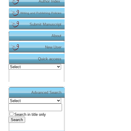
Author Index
Writing and Publishing Policies
Submit Manuscript
About
New User
Quick access
Advanced Search
Duyurular
Makale gönderimi için
tıklayınız.
https://dergipark.org.tr/tr/pub/teke
Search in title only
Dergimizin makale gönderme işlemi Dergipark