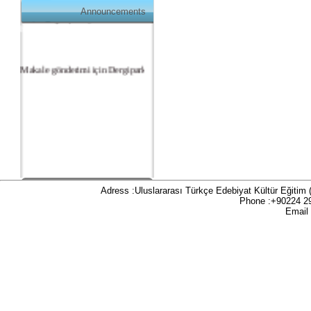
üzerinde gerçekleşmektedir:
Announcements
https://dergipark.org.tr/tr/pub/teke
Makale gönderimi için Dergipark sitemizi
kullanınız:
https://dergipark.org.tr/tr/pub/teke
TR DIZIN 2020 Etik Kriterleri kapsamında,
dergimize 2020 yılında gönderilen ve
gönderilecek olan yayınlar için Etik Kurul
Belgesi zorunlu olacaktır. Bu kapsamda etik
kurul izni gerektiren çalışmalar için makalenin
yöntem bölümünde ilgili Etik Kurul Onayı ile
Adress :Uluslararası Türkçe Edebiyat Kültür Eğitim
ilgili bilgilerin (kurul-tarih-sayı) yer verilmesi
Phone :+90224 2
gerekecektir. Bu nedenle dergimize makale
Email
gönderimi yapacak olan aday yazarlarımızın
ilgili kriteri göz önünde bulundurarak
makalelerini düzenlemeleri önemle rica olunur.