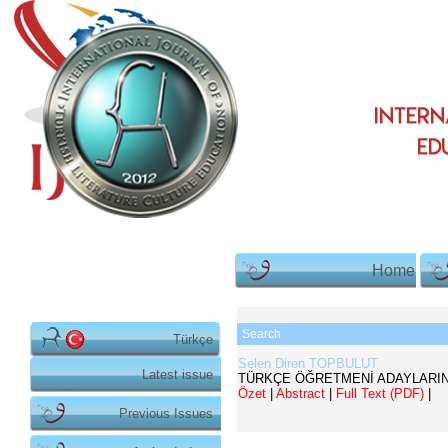
Home
Search
Türkçe
Selen Diren TOPBULUT
Latest issue
TÜRKÇE ÖĞRETMENİ ADAYLARIN
Özet
|
Abstract
|
Full Text (PDF)
|
Previous Issues