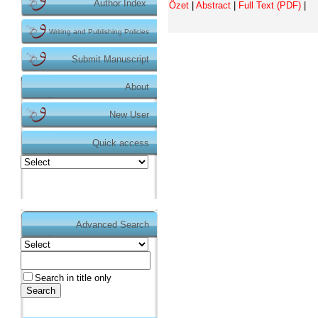
Author Index
Özet
|
Abstract
|
Full Text (PDF)
|
Writing and Publishing Policies
Submit Manuscript
About
New User
Quick access
Advanced Search
Duyurular
Makale gönderimi için
tıklayınız.
https://dergipark.org.tr/tr/pub/teke
Search in title only
Dergimizin makale gönderme işlemi Dergipark