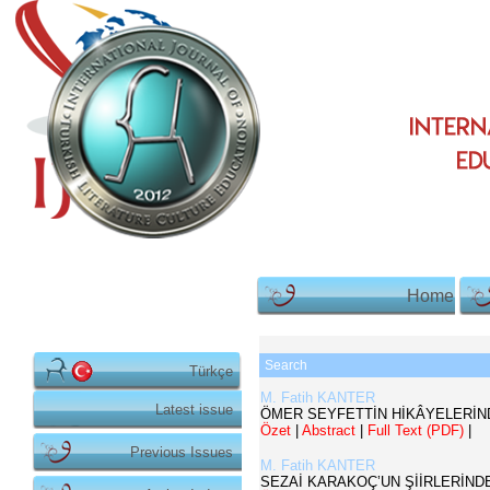
Home
Search
Türkçe
M. Fatih KANTER
Latest issue
ÖMER SEYFETTİN HİKÂYELERİN
Özet
|
Abstract
|
Full Text (PDF)
|
Previous Issues
M. Fatih KANTER
SEZAİ KARAKOÇ’UN ŞİİRLERİND