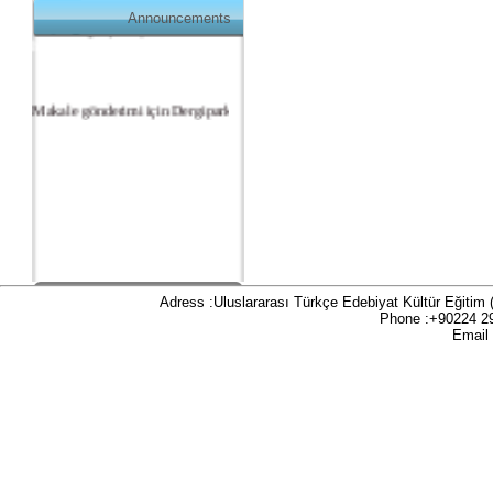
üzerinde gerçekleşmektedir:
Announcements
https://dergipark.org.tr/tr/pub/teke
Makale gönderimi için Dergipark sitemizi
kullanınız:
https://dergipark.org.tr/tr/pub/teke
TR DIZIN 2020 Etik Kriterleri kapsamında,
dergimize 2020 yılında gönderilen ve
gönderilecek olan yayınlar için Etik Kurul
Belgesi zorunlu olacaktır. Bu kapsamda etik
kurul izni gerektiren çalışmalar için makalenin
yöntem bölümünde ilgili Etik Kurul Onayı ile
Adress :Uluslararası Türkçe Edebiyat Kültür Eğitim
ilgili bilgilerin (kurul-tarih-sayı) yer verilmesi
Phone :+90224 2
gerekecektir. Bu nedenle dergimize makale
Email
gönderimi yapacak olan aday yazarlarımızın
ilgili kriteri göz önünde bulundurarak
makalelerini düzenlemeleri önemle rica olunur.