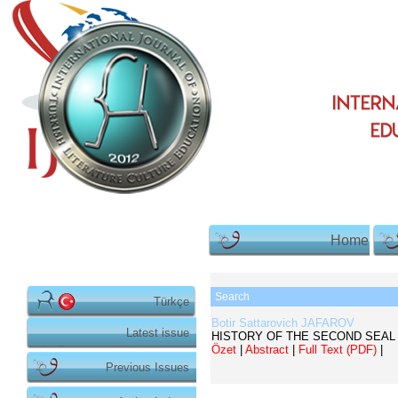
Home
Search
Türkçe
Botir Sattarovich JAFAROV
Latest issue
HISTORY OF THE SECOND SEAL
Özet
|
Abstract
|
Full Text (PDF)
|
Previous Issues