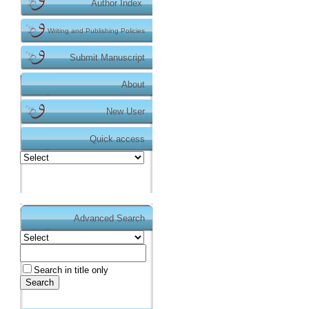
Author Index
Writing and Publishing Policies
Submit Manuscript
About
New User
Quick access
Advanced Search
Duyurular
Makale gönderimi için
tıklayınız.
https://dergipark.org.tr/tr/pub/teke
Search in title only
Dergimizin makale gönderme işlemi Dergipark