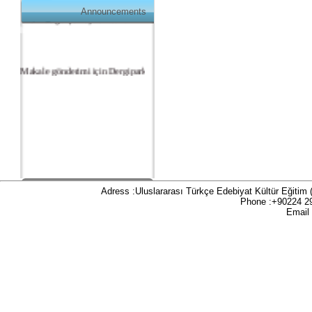
üzerinde gerçekleşmektedir:
Announcements
https://dergipark.org.tr/tr/pub/teke
Makale gönderimi için Dergipark sitemizi
kullanınız:
https://dergipark.org.tr/tr/pub/teke
TR DIZIN 2020 Etik Kriterleri kapsamında,
dergimize 2020 yılında gönderilen ve
gönderilecek olan yayınlar için Etik Kurul
Belgesi zorunlu olacaktır. Bu kapsamda etik
kurul izni gerektiren çalışmalar için makalenin
yöntem bölümünde ilgili Etik Kurul Onayı ile
Adress :Uluslararası Türkçe Edebiyat Kültür Eğitim
ilgili bilgilerin (kurul-tarih-sayı) yer verilmesi
Phone :+90224 2
gerekecektir. Bu nedenle dergimize makale
Email
gönderimi yapacak olan aday yazarlarımızın
ilgili kriteri göz önünde bulundurarak
makalelerini düzenlemeleri önemle rica olunur.