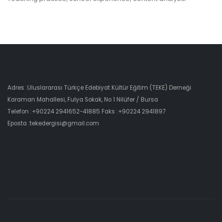
Adres :Uluslararası Türkçe Edebiyat Kültür Eğitim (TEKE) Derneği
Karaman Mahallesi, Fulya Sokak, No 1 Nilüfer / Bursa
Telefon :+90224 2941652-41885 Faks :+90224 2941897
Eposta :tekedergisi@gmail.com