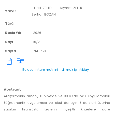
:
Halil ZEHİR
- Kıymet ZEHİR -
Yazar
Serhan BOZAN
Türü
:
Baskı Yılı
:
2026
Sayı
:
15/2
Sayfa
:
714-750
Bu eserin tam metnini indirmek için tıklayın
Abstract
Araştırmanın amacı, Türkiye’de ve KKTC’de okul uygulamaları
(öğretmenlik uygulaması ve okul deneyimi) dersleri üzerine
yapılan lisansüstü tezlerinin çeşitli kriterlere göre