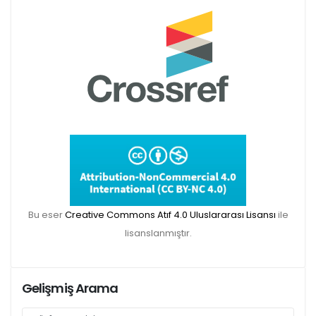
Makale gönderimi için Dergipark sitemizi
kullanınız:
https://dergipark.org.tr/tr/pub/teke
TR DIZIN 2020 Etik Kriterleri kapsamında,
dergimize 2020 yılında gönderilen ve
gönderilecek olan yayınlar için Etik Kurul
Belgesi zorunlu olacaktır. Bu kapsamda etik
Bu eser
Creative Commons Atıf 4.0 Uluslararası Lisansı
ile
kurul izni gerektiren çalışmalar için makalenin
lisanslanmıştır.
yöntem bölümünde ilgili Etik Kurul Onayı ile
ilgili bilgilerin (kurul-tarih-sayı) yer verilmesi
gerekecektir. Bu nedenle dergimize makale
Gelişmiş Arama
gönderimi yapacak olan aday yazarlarımızın