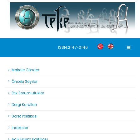
ISSN:2147-0146
Makale Gönder
Önceki Sayılar
Etik Sorumluluklar
Dergi Kurulları
Ücret Politikası
İndeksler
Açık Erişim Politikası