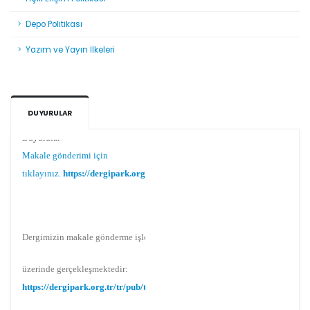
Depo Politikası
Yazım ve Yayın İlkeleri
DUYURULAR
Duyurular
Makale gönderimi için
tıklayınız.
https://dergipark.org.tr/tr/pub/teke
Dergimizin makale gönderme işlemi Dergipark
üzerinde gerçekleşmektedir:
https://dergipark.org.tr/tr/pub/teke