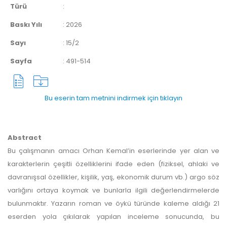
Türü
:
Baskı Yılı
:
2026
Sayı
:
15/2
Sayfa
:
491-514
Bu eserin tam metnini indirmek için tıklayın
Abstract
Bu çalışmanın amacı Orhan Kemal’in eserlerinde yer alan ve
karakterlerin çeşitli özelliklerini ifade eden (fiziksel, ahlaki ve
davranışsal özellikler, kişilik, yaş, ekonomik durum vb.) argo söz
varlığını ortaya koymak ve bunlarla ilgili değerlendirmelerde
bulunmaktır. Yazarın roman ve öykü türünde kaleme aldığı 21
eserden yola çıkılarak yapılan inceleme sonucunda, bu