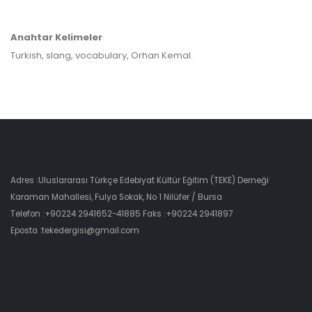
Anahtar Kelimeler
Turkish, slang, vocabulary, Orhan Kemal.
Adres :Uluslararası Türkçe Edebiyat Kültür Eğitim (TEKE) Derneği
Karaman Mahallesi, Fulya Sokak, No 1 Nilüfer / Bursa
Telefon :+90224 2941652-41885 Faks :+90224 2941897
Eposta :tekedergisi@gmail.com