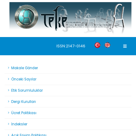
ISSN:2147-0146
Makale Gönder
Önceki Sayılar
Etik Sorumluluklar
Dergi Kurulları
Ücret Politikası
İndeksler
Açık Erişim Politikası