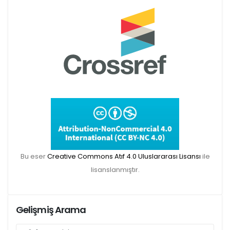
Makale gönderimi için Dergipark sitemizi
kullanınız:
https://dergipark.org.tr/tr/pub/teke
TR DIZIN 2020 Etik Kriterleri kapsamında,
dergimize 2020 yılında gönderilen ve
gönderilecek olan yayınlar için Etik Kurul
Belgesi zorunlu olacaktır. Bu kapsamda etik
Bu eser
Creative Commons Atıf 4.0 Uluslararası Lisansı
ile
kurul izni gerektiren çalışmalar için makalenin
lisanslanmıştır.
yöntem bölümünde ilgili Etik Kurul Onayı ile
ilgili bilgilerin (kurul-tarih-sayı) yer verilmesi
gerekecektir. Bu nedenle dergimize makale
Gelişmiş Arama
gönderimi yapacak olan aday yazarlarımızın
ilgili kriteri göz önünde bulundurarak