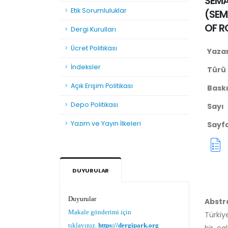
SEMA
Etik Sorumluluklar
(
SEM
OF R
Dergi Kurulları
Ücret Politikası
Yaza
İndeksler
Türü
Açık Erişim Politikası
Baskı 
Depo Politikası
Sayı
Yazım ve Yayın İlkeleri
Sayf
DUYURULAR
Duyurular
Abstr
Makale gönderimi için
Türkiy
tıklayınız.
https://dergipark.org.tr/tr/pub/teke
bir ça