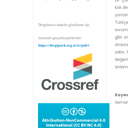
kök de
yöntem
Dergimizin makale gönderme işlemi Dergipark
Türkç
soruml
üzerinde gerçekleşmektedir:
gibi o
https://dergipark.org.tr/tr/pub/teke
atasözü
sabır, 
değeri
Makale gönderimi için Dergipark sitemizi
anlamıy
kullanınız:
https://dergipark.org.tr/tr/pub/teke
Keyw
Semant
TR DIZIN 2020 Etik Kriterleri kapsamında,
dergimize 2020 yılında gönderilen ve
gönderilecek olan yayınlar için Etik Kurul