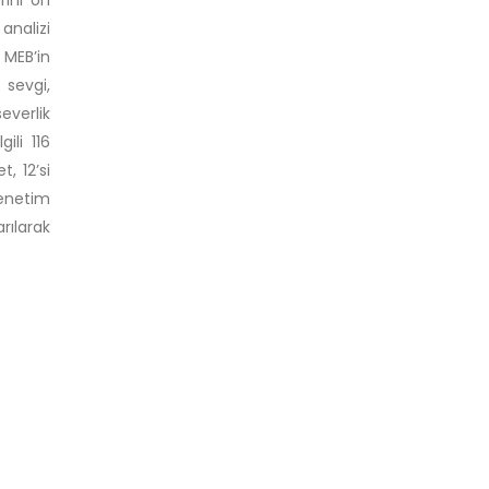
analizi
 MEB’in
sevgi,
everlik
ili 116
t, 12’si
 denetim
rılarak