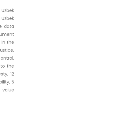
 Uzbek
e Uzbek
he data
cument
 in the
stice,
ontrol,
 to the
sty, 12
ility, 5
t value