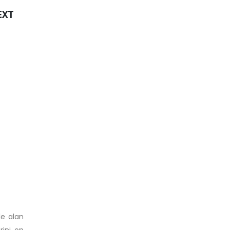
EXT
le alan
rini on