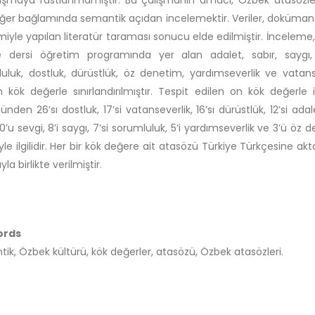
ğer bağlamında semantik açıdan incelemektir. Veriler, doküman 
iyle yapılan literatür taraması sonucu elde edilmiştir. İnceleme,
e dersi öğretim programında yer alan adalet, sabır, saygı, 
uluk, dostluk, dürüstlük, öz denetim, yardımseverlik ve vatans
n kök değerle sınırlandırılmıştır. Tespit edilen on kök değerle ilg
nden 26’sı dostluk, 17’si vatanseverlik, 16’sı dürüstlük, 12’si adale
10’u sevgi, 8’i saygı, 7’si sorumluluk, 5’i yardımseverlik ve 3’ü öz
yle ilgilidir. Her bir kök değere ait atasözü Türkiye Türkçesine akta
la birlikte verilmiştir.
ords
ik, Özbek kültürü, kök değerler, atasözü, Özbek atasözleri.