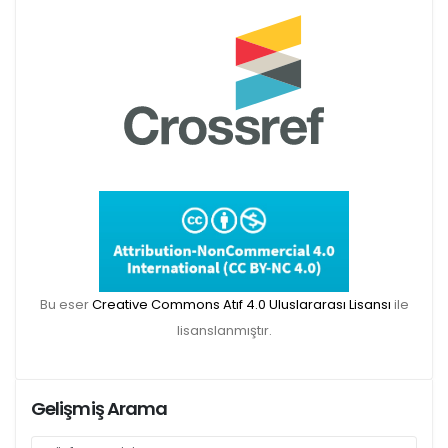
Makale gönderimi için Dergipark sitemizi
kullanınız:
https://dergipark.org.tr/tr/pub/teke
TR DIZIN 2020 Etik Kriterleri kapsamında,
dergimize 2020 yılında gönderilen ve
gönderilecek olan yayınlar için Etik Kurul
Belgesi zorunlu olacaktır. Bu kapsamda etik
Bu eser
Creative Commons Atıf 4.0 Uluslararası Lisansı
ile
kurul izni gerektiren çalışmalar için makalenin
lisanslanmıştır.
yöntem bölümünde ilgili Etik Kurul Onayı ile
ilgili bilgilerin (kurul-tarih-sayı) yer verilmesi
gerekecektir. Bu nedenle dergimize makale
Gelişmiş Arama
gönderimi yapacak olan aday yazarlarımızın