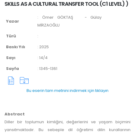
SKILLS AS A CULTURAL TRANSFER TOOL (C1 LEVEL)
)
:
Ömer GÖKTAŞ
- Gülay
Yazar
MİRZAOĞLU
Türü
:
Baskı Yılı
:
2025
Sayı
:
14/4
Sayfa
:
1345-1361
Bu eserin tam metnini indirmek için tıklayın
Abstract
Diller bir toplumun kimliğini, değerlerini ve yaşam biçimini
yansıtmaktadır. Bu sebeple dil öğretimi dilin kurallarının