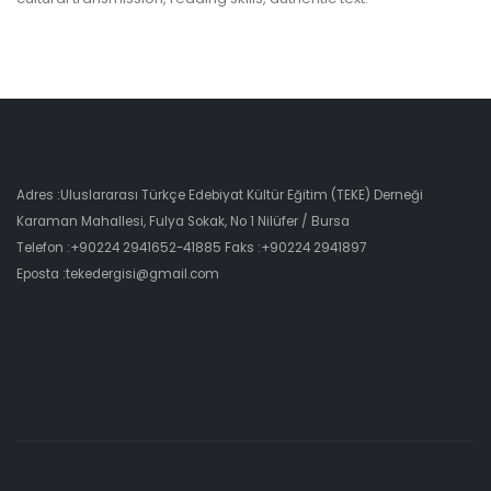
Adres :Uluslararası Türkçe Edebiyat Kültür Eğitim (TEKE) Derneği
Karaman Mahallesi, Fulya Sokak, No 1 Nilüfer / Bursa
Telefon :+90224 2941652-41885 Faks :+90224 2941897
Eposta :tekedergisi@gmail.com