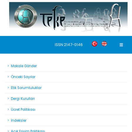
ISSN:2147-0146
Makale Gönder
Önceki Sayılar
Etik Sorumluluklar
Dergi Kurulları
Ücret Politikası
İndeksler
Açık Erişim Politikası