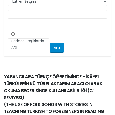
ilgili kriteri göz önünde bulundurarak
makalelerini düzenlemeleri önemle rica olunur.
Sadece Başlıklarda
Ara
YABANCILARA TÜRKÇE ÖĞRETİMİNDE HİKÂYELİ
TÜRKÜLERİN KÜLTÜREL AKTARIM ARACI OLARAK
OKUMA BECERİSİNDE KULLANILABİLİRLİĞİ (C1
SEVİYESİ)
(
THE USE OF FOLK SONGS WITH STORIES IN
TEACHING TURKISH TO FOREIGNERS IN READING