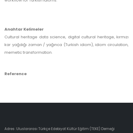
workflow for Turkish idioms.
Anahtar Kelimeler
Cultural heritage data science, digital cultural heritage, kırmızı
kar yağdığı zaman / yağınca (Turkish idiom), idiom circulation,
memetic transformation.
Reference
Adres :Uluslararası Türkçe Edebiyat Kültür Eğitim (TEKE) Derneği