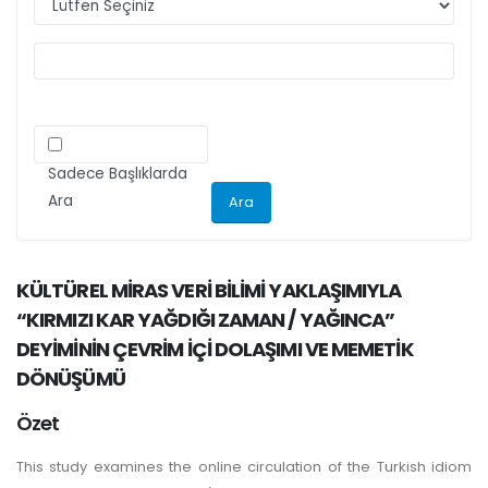
ilgili kriteri göz önünde bulundurarak
makalelerini düzenlemeleri önemle rica olunur.
Sadece Başlıklarda
Ara
KÜLTÜREL MİRAS VERİ BİLİMİ YAKLAŞIMIYLA
“KIRMIZI KAR YAĞDIĞI ZAMAN / YAĞINCA”
DEYİMİNİN ÇEVRİM İÇİ DOLAŞIMI VE MEMETİK
DÖNÜŞÜMÜ
Özet
This study examines the online circulation of the Turkish idiom