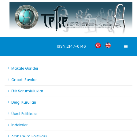
ISSN:2147-0146
Makale Gönder
Önceki Sayılar
Etik Sorumluluklar
Dergi Kurulları
Ücret Politikası
İndeksler
Açık Erişim Politikası