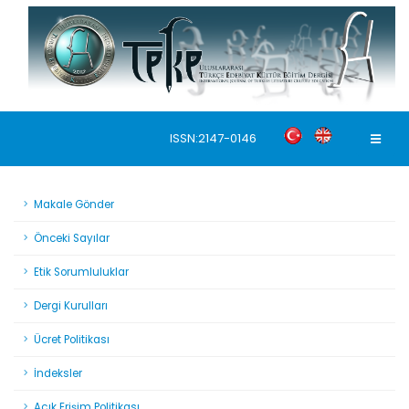
ISSN:2147-0146
Makale Gönder
Önceki Sayılar
Etik Sorumluluklar
Dergi Kurulları
Ücret Politikası
İndeksler
Açık Erişim Politikası