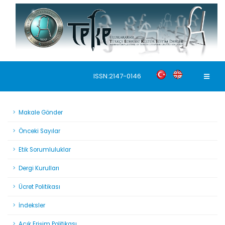
ISSN:2147-0146
Makale Gönder
Önceki Sayılar
Etik Sorumluluklar
Dergi Kurulları
Ücret Politikası
İndeksler
Açık Erişim Politikası