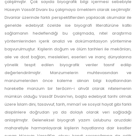
çalışılmıştır. Çok sayıda biyografik bilgi içermesi sebebiyle
Hüseyin Vassâf Divanı bu çalışmaya örneklem olarak seçilmiştir.
Divanlar üzerinde farklı perspektiflerden yapılacak okumalar ile
genelde edebiyat özelde ise biyografi literatürüne katkı
sağlamanın hedeflendiği bu çalışmada, nitel araştırma
yöntemlerinden içerik analizi ve dokümantasyon yöntemine
başvurulmuştur. Kişilerin doğum ve ölüm tarihleri ile mekânları,
aile ve dost bağları, meslekleri, eserleri ve inanç dünyalarına
yönelik tespit edilen biyografik veriler tasnif edilip
değerlendirilmiştir. Manzumelerin muhtevasından ve
manzumelerden önce kaleme alınan bilgi kayıtlarından
hareketle manzum bir terâcim-i ahvâl olarak nitelemenin
mümkün olduğu Vassâf Divanı’nın, başta edebiyat tarihi olmak
üzere İslam dini, tasavvuf, tarih, mimarî ve sosyal hayat gibi farklı
disiplinlere doğrudan ya da dolaylı olarak veri sağladığı
anlaşılmıştır. Geleneksel biyografi yazım üslubunu aruzdaki
maharetiyle harmanlayarak kişilerin hayatlarına dair kesitler
sunan Hüseyin Vassâf’ın, okuru kendi serencâmına da eşlik