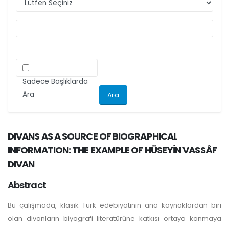
ilgili kriteri göz önünde bulundurarak
makalelerini düzenlemeleri önemle rica olunur.
Sadece Başlıklarda
Ara
DIVANS AS A SOURCE OF BIOGRAPHICAL
INFORMATION: THE EXAMPLE OF HÜSEYİN VASSÂF
DIVAN
Abstract
Bu çalışmada, klasik Türk edebiyatının ana kaynaklardan biri
olan divanların biyografi literatürüne katkısı ortaya konmaya