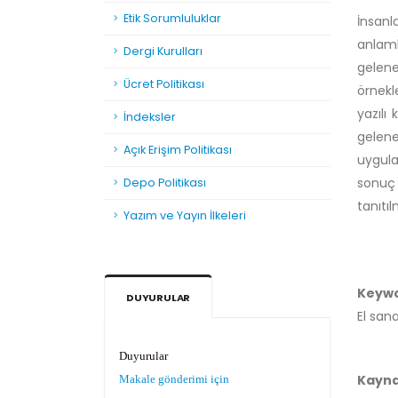
Etik Sorumluluklar
İnsanla
anlaml
Dergi Kurulları
gelene
Ücret Politikası
örnekl
yazılı
İndeksler
gelene
Açık Erişim Politikası
uygula
sonuç 
Depo Politikası
tanıtı
Yazım ve Yayın İlkeleri
Keyw
DUYURULAR
El sana
Duyurular
Makale gönderimi için
Kayn
tıklayınız.
https://dergipark.org.tr/tr/pub/teke