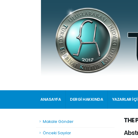
ANASAYFA
DERGİ HAKKINDA
YAZARLAR İÇ
THE 
Makale Gönder
Abst
Önceki Sayılar