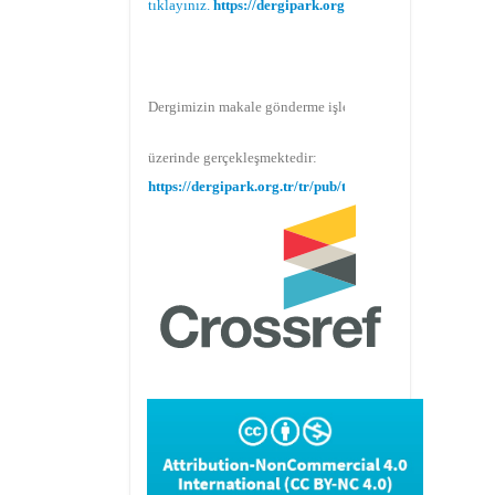
Dergimizin makale gönderme işlemi Dergipark
üzerinde gerçekleşmektedir:
https://dergipark.org.tr/tr/pub/teke
Makale gönderimi için Dergipark sitemizi
kullanınız:
https://dergipark.org.tr/tr/pub/teke
TR DIZIN 2020 Etik Kriterleri kapsamında,
dergimize 2020 yılında gönderilen ve