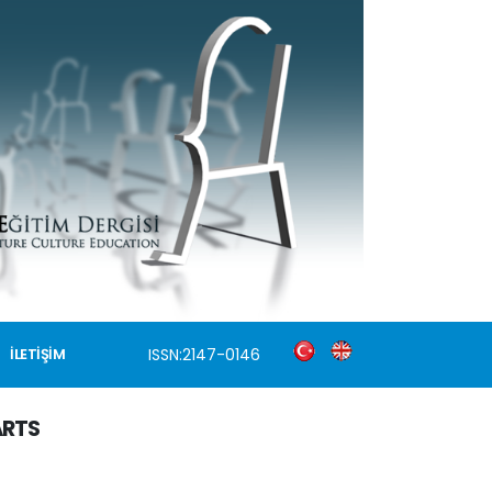
ISSN:2147-0146
İLETİŞİM
ARTS