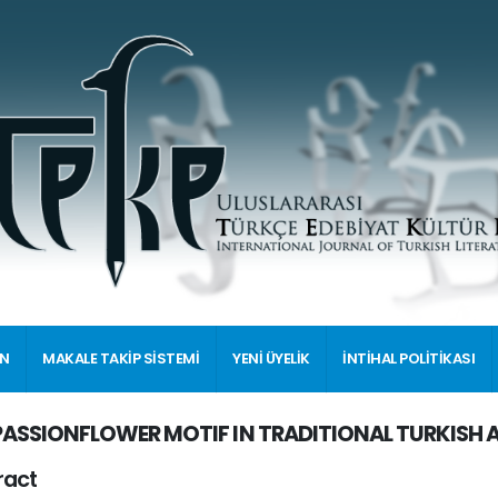
İN
MAKALE TAKİP SİSTEMİ
YENİ ÜYELİK
İNTİHAL POLİTİKASI
PASSIONFLOWER MOTIF IN TRADITIONAL TURKISH 
ract