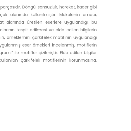
ir parçasıdır. Döngü, sonsuzluk, hareket, kader gibi
çok alanında kullanılmıştır. Makalenin amacı,
at alanında üretilen eserlere uygulandığı, bu
larının tespit edilmesi ve elde edilen bilgilerin
ifi, örneklemini çarkıfelek motifinin uygulandığı
uygulanmış eser örnekleri incelenmiş, motiflerin
mı” ile motifler çizilmiştir. Elde edilen bilgiler
llanılan çarkıfelek motiflerinin korunmasına,