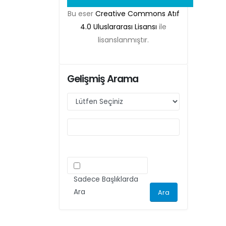
gönderilecek olan yayınlar için Etik Kurul
Bu eser
Creative Commons Atıf
Belgesi zorunlu olacaktır. Bu kapsamda etik
4.0 Uluslararası Lisansı
ile
kurul izni gerektiren çalışmalar için makalenin
lisanslanmıştır.
yöntem bölümünde ilgili Etik Kurul Onayı ile
ilgili bilgilerin (kurul-tarih-sayı) yer verilmesi
gerekecektir. Bu nedenle dergimize makale
Gelişmiş Arama
gönderimi yapacak olan aday yazarlarımızın
ilgili kriteri göz önünde bulundurarak
makalelerini düzenlemeleri önemle rica olunur.
Sadece Başlıklarda
Ara