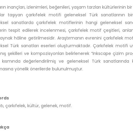
rın inançları, izlenimleri, beğenileri, yaşam tarzları kültürlerinin b
ar taşıyan çarkıfelek motifi geleneksel Türk sanatlarının bir
ksel sanatlarda çarkıfelek motiflerinin hangi geleneksel san
erin tespit edilerek incelenmesi, çarkıfelek motif çeşitleri, anlam
 kaynak hâline getirilmesidir. Araştırmanın evrenini çarkıfelek mot
ksel Türk sanatları eserleri oluşturmaktadır. Çarkıfelek motifi 
nış şekilleri ve kompozisyonları belirlenerek “Inkscape çizim progra
kısmında değerlendirilmiş ve geleneksel Türk sanatlarında ku
lmasına yönelik önerilerde bulunulmuştur.
ords
tı, çarkıfelek, kültür, gelenek, motif.
akça