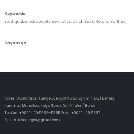
Keywords
Earthquake, risk society, semiotics, Ulrich Beck, Roland Barthes.
Kaynakça
Adres :Uluslararası Türkçe Edebiyat Kültür Eğitim (TEKE) Derneği
Karaman Mahallesi, Fulya Sokak, No 1 Nilüfer / Bursa
Telefon :+90224 2941652-41885 Faks :+90224 2941897
Eposta :tekedergisi@gmail.com