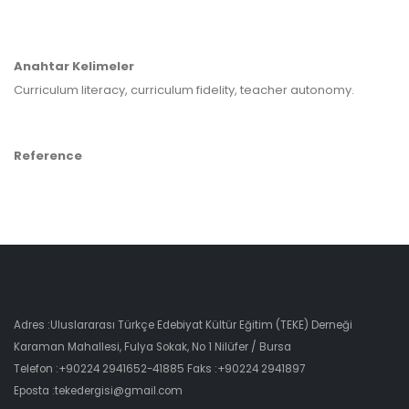
Anahtar Kelimeler
Curriculum literacy, curriculum fidelity, teacher autonomy.
Reference
Adres :Uluslararası Türkçe Edebiyat Kültür Eğitim (TEKE) Derneği
Karaman Mahallesi, Fulya Sokak, No 1 Nilüfer / Bursa
Telefon :+90224 2941652-41885 Faks :+90224 2941897
Eposta :tekedergisi@gmail.com