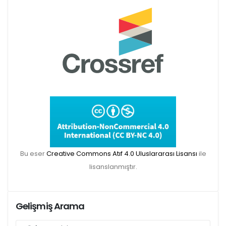
Makale gönderimi için Dergipark sitemizi
kullanınız:
https://dergipark.org.tr/tr/pub/teke
TR DIZIN 2020 Etik Kriterleri kapsamında,
dergimize 2020 yılında gönderilen ve
gönderilecek olan yayınlar için Etik Kurul
Belgesi zorunlu olacaktır. Bu kapsamda etik
Bu eser
Creative Commons Atıf 4.0 Uluslararası Lisansı
ile
kurul izni gerektiren çalışmalar için makalenin
lisanslanmıştır.
yöntem bölümünde ilgili Etik Kurul Onayı ile
ilgili bilgilerin (kurul-tarih-sayı) yer verilmesi
gerekecektir. Bu nedenle dergimize makale
Gelişmiş Arama
gönderimi yapacak olan aday yazarlarımızın