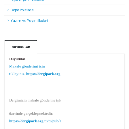
Depo Politikası
Yazım ve Yayın İlkeleri
DUYURULAR
Duyurular
Makale gönderimi için
tıklayınız.
https://dergipark.org.tr/tr/pub/teke
Dergimizin makale gönderme işlemi Dergipark
üzerinde gerçekleşmektedir:
https://dergipark.org.tr/tr/pub/teke