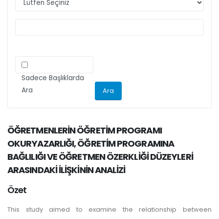
ilgili kriteri göz önünde bulundurarak
makalelerini düzenlemeleri önemle rica olunur.
Sadece Başlıklarda
Ara
ÖĞRETMENLERİN ÖĞRETİM PROGRAMI
OKURYAZARLIĞI, ÖĞRETİM PROGRAMINA
BAĞLILIĞI VE ÖĞRETMEN ÖZERKLİĞİ DÜZEYLERİ
ARASINDAKİ İLİŞKİNİN ANALİZİ
Özet
This study aimed to examine the relationship between