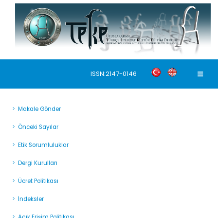
ISSN:2147-0146
Makale Gönder
Önceki Sayılar
Etik Sorumluluklar
Dergi Kurulları
Ücret Politikası
İndeksler
Açık Erişim Politikası