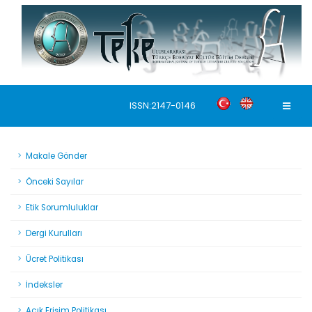
ISSN:2147-0146
Makale Gönder
Önceki Sayılar
Etik Sorumluluklar
Dergi Kurulları
Ücret Politikası
İndeksler
Açık Erişim Politikası