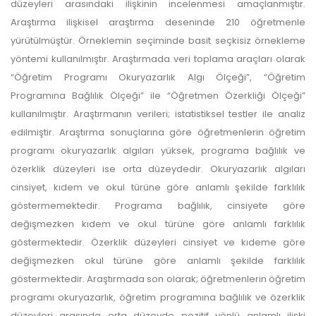
düzeyleri arasındaki ilişkinin incelenmesi amaçlanmıştır.
Araştırma ilişkisel araştırma deseninde 210 öğretmenle
yürütülmüştür. Örneklemin seçiminde basit seçkisiz örnekleme
yöntemi kullanılmıştır. Araştırmada veri toplama araçları olarak
“Öğretim Programı Okuryazarlık Algı Ölçeği”, “Öğretim
Programına Bağlılık Ölçeği” ile “Öğretmen Özerkliği Ölçeği”
kullanılmıştır. Araştırmanın verileri; istatistiksel testler ile analiz
edilmiştir. Araştırma sonuçlarına göre öğretmenlerin öğretim
programı okuryazarlık algıları yüksek, programa bağlılık ve
özerklik düzeyleri ise orta düzeydedir. Okuryazarlık algıları
cinsiyet, kıdem ve okul türüne göre anlamlı şekilde farklılık
göstermemektedir. Programa bağlılık, cinsiyete göre
değişmezken kıdem ve okul türüne göre anlamlı farklılık
göstermektedir. Özerklik düzeyleri cinsiyet ve kıdeme göre
değişmezken okul türüne göre anlamlı şekilde farklılık
göstermektedir. Araştırmada son olarak; öğretmenlerin öğretim
programı okuryazarlık, öğretim programına bağlılık ve özerklik
düzeyleri arasında orta düzeyde pozitif yönlü anlamlı ilişki