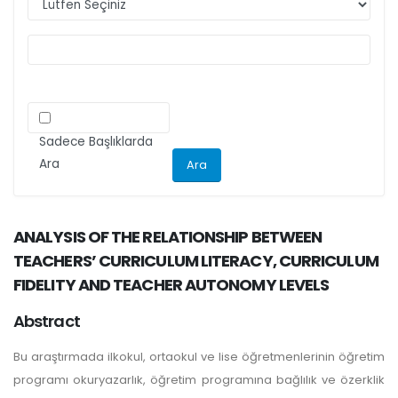
ilgili kriteri göz önünde bulundurarak
makalelerini düzenlemeleri önemle rica olunur.
Sadece Başlıklarda
Ara
ANALYSIS OF THE RELATIONSHIP BETWEEN
TEACHERS’ CURRICULUM LITERACY, CURRICULUM
FIDELITY AND TEACHER AUTONOMY LEVELS
Abstract
Bu araştırmada ilkokul, ortaokul ve lise öğretmenlerinin öğretim
programı okuryazarlık, öğretim programına bağlılık ve özerklik