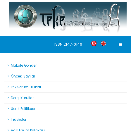
ISSN:2147-0146
Makale Gönder
Önceki Sayılar
Etik Sorumluluklar
Dergi Kurulları
Ücret Politikası
İndeksler
Açık Erişim Politikası