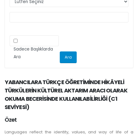
ilgili kriteri göz önünde bulundurarak
makalelerini düzenlemeleri önemle rica olunur.
Sadece Başlıklarda
Ara
YABANCILARA TÜRKÇE ÖĞRETİMİNDE HİKÂYELİ
TÜRKÜLERİN KÜLTÜREL AKTARIM ARACI OLARAK
OKUMA BECERİSİNDE KULLANILABİLİRLİĞİ (C1
SEVİYESİ)
Özet
Languages reflect the identity, values, and way of life of a