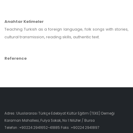
Anahtar Kelimeler
Teaching Turkish as a foreign language, folk songs with stories,
cultural transmission, reading skills, authentic text.
Reference
Adres :Uluslararası Türkçe Edebiyat Kültür Eğitim (TEKE) Derneği
Karaman Mahallesi, Fulya Sokak, No 1 Nilüfer / Bursa
Telefon :+90224 2941652-41885 Faks :+90224 2941897