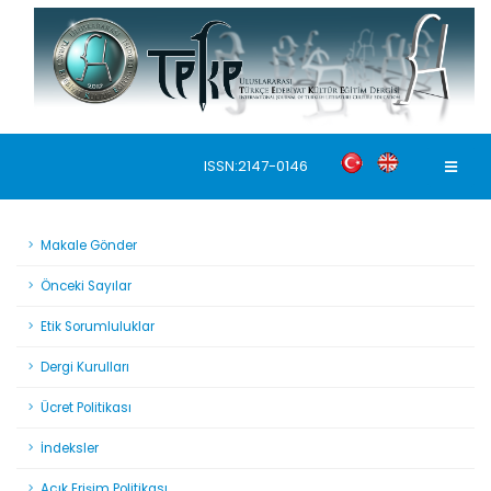
ISSN:2147-0146
Makale Gönder
Önceki Sayılar
Etik Sorumluluklar
Dergi Kurulları
Ücret Politikası
İndeksler
Açık Erişim Politikası