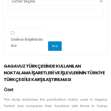
ilgili kriteri göz önünde bulundurarak
makalelerini düzenlemeleri önemle rica olunur.
Sadece Başlıklarda
Ara
GAGAVUZ TÜRKÇESİNDE KULLANILAN
NOKTALAMA İŞARETLERİ VE İŞLEVLERİNİN TÜRKİYE
TÜRKÇESİ İLE KARŞILAŞTIRILMASI
Özet
This study examines the punctuation marks used in Gagauz
Turkish and compares their functions with those in Turkey